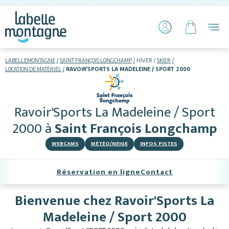
LABELLEMONTAGNE
SAINT FRANÇOIS LONGCHAMP
HIVER
SKIER
LOCATION DE MATÉRIEL
RAVOIR'SPORTS LA MADELEINE / SPORT 2000
HIVER
ETÉ
Ravoir'Sports La Madeleine / Sport
Skier
2000
à
Saint François Longchamp
WEBCAMS
MÉTÉO/NEIGE
INFOS PISTES
Réservation en ligne
Contact
Bienvenue chez Ravoir'Sports La
Hébergements
Madeleine / Sport 2000
Activités