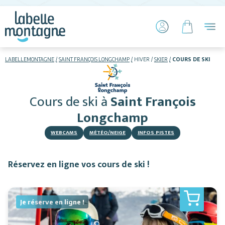
LABELLEMONTAGNE
SAINT FRANÇOIS LONGCHAMP
HIVER
SKIER
COURS DE SKI
HIVER
ETÉ
Cours de ski
à
Saint François
Skier
Longchamp
WEBCAMS
MÉTÉO/NEIGE
INFOS PISTES
Réservez en ligne vos cours de ski !
Hébergements
Je réserve en ligne !
Activités