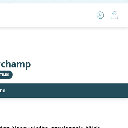
ngchamp
TILES
ns
iens à louer : studios, appartements, hôtels,