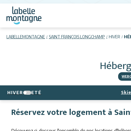
LABELLEMONTAGNE
SAINT FRANÇOIS LONGCHAMP
HIVER
HÉ
Héber
WEB
Skie
HIVER
ETÉ
Réservez votre logement à Sai
Découvrez ci-dessous l'ensemble de nos locations d'héber