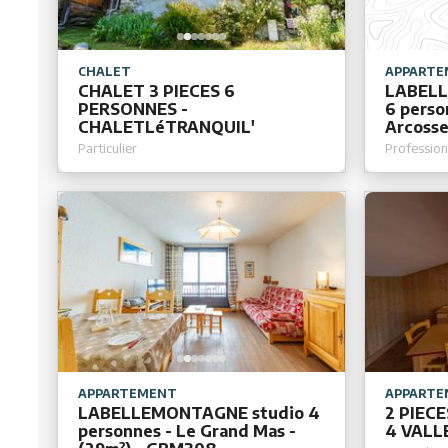
CHALET
APPARTE
CHALET 3 PIECES 6
LABELL
PERSONNES -
6 perso
CHALETLéTRANQUIL'
Arcosse
Particulier
Profession
APPARTEMENT
APPARTE
LABELLEMONTAGNE studio 4
2 PIEC
personnes - Le Grand Mas -
4 VALL