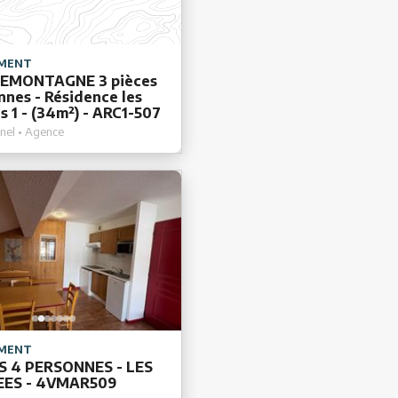
MENT
EMONTAGNE 3 pièces
nnes - Résidence les
s 1 - (34m²) - ARC1-507
nel • Agence
MENT
ES 4 PERSONNES - LES
EES - 4VMAR509