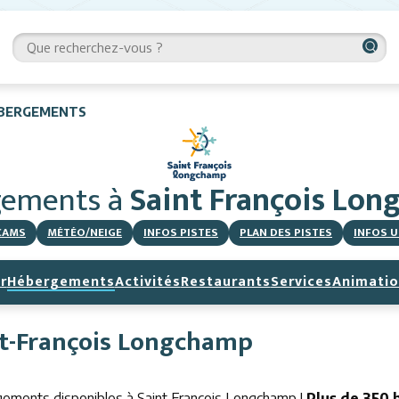
BERGEMENTS
gements
à
Saint François Lo
CAMS
MÉTÉO/NEIGE
INFOS PISTES
PLAN DES PISTES
INFOS U
r
Hébergements
Activités
Restaurants
Services
Animatio
nt-François Longchamp
gements disponibles à Saint François Longchamp !
Plus de 350 b