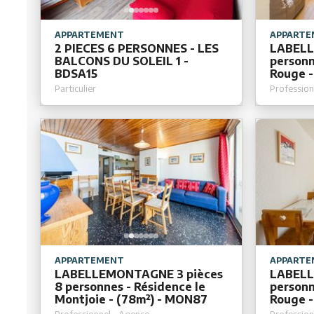
APPARTEMENT
APPARTE
2 PIECES 6 PERSONNES - LES
LABELL
BALCONS DU SOLEIL 1 -
personn
BDSA15
Rouge -
Particulier
Profession
APPARTEMENT
APPARTE
LABELLEMONTAGNE 3 pièces
LABELL
8 personnes - Résidence le
personn
Montjoie - (78m²) - MON87
Rouge -