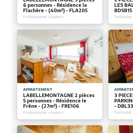
6 personnes - Résidence la
LES BAL
Flachère - (40m²) - FLA205
BDSB15
Professionnel • Agence
Particulier
APPARTEMENT
APPARTE
LABELLEMONTAGNE 2 pièces
3 PIEC
5 personnes - Résidence le
PARKIN
Frêne - (27m²) - FRE106
- DBL3
Professionnel • Agence
Particulier