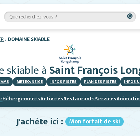
ER
DOMAINE SKIABLE
 skiable
à
Saint François L
CAMS
MÉTÉO/NEIGE
INFOS PISTES
PLAN DES PISTES
INFOS U
r
Hébergements
Activités
Restaurants
Services
Animatio
J'achète ici :
Mon forfait de ski