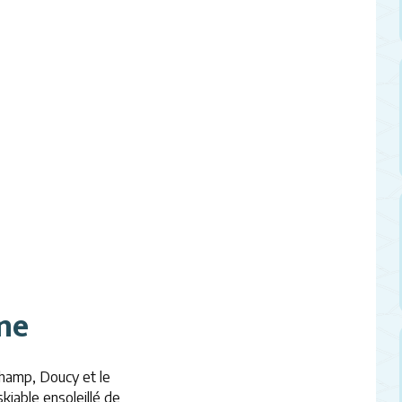
ine
hamp, Doucy et le
kiable ensoleillé de