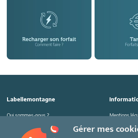
Labellemontagne
Informati
Qui sommes-nous ?
Mentions lég
Offres d'emploi
Protection d
Gérer mes cooki
Partenariats
Conditions G