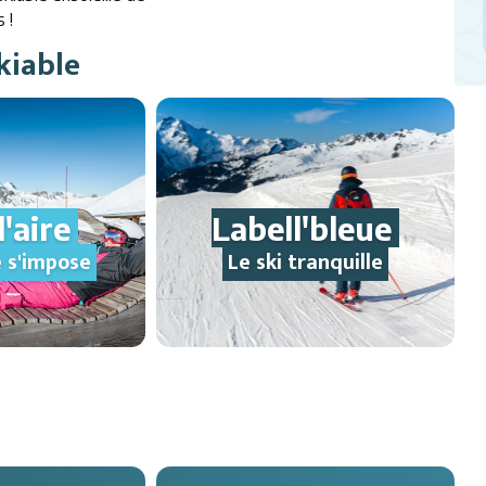
s !
kiable
l'aire
Labell'bleue
 s'impose
Le ski tranquille