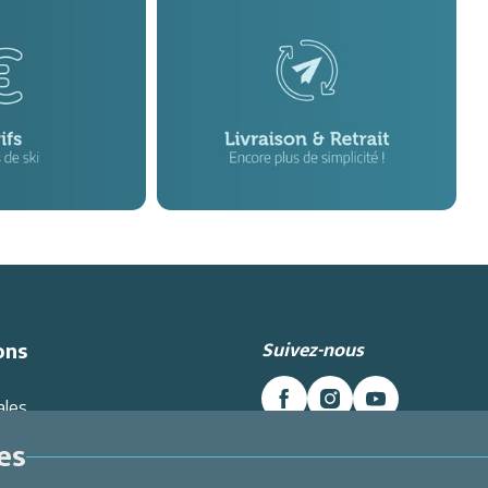
Suivez-nous
ons
ales
es données
es
Intranet
Inscrivez-vous à la newslett
énérales de Vente