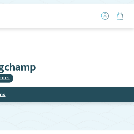
ongchamp
TILES
ns