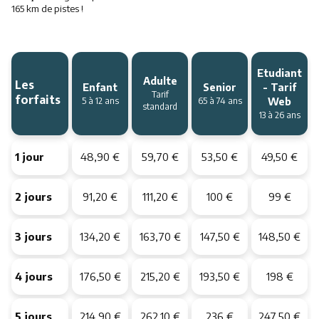
165 km de pistes !
Etudiant
Les
Adulte
Enfant
Senior
- Tarif
Tarif
forfaits
5 à 12 ans
65 à 74 ans
Web
standard
13 à 26 ans
1 jour
48,90 €
59,70 €
53,50 €
49,50 €
2 jours
91,20 €
111,20 €
100 €
99 €
3 jours
134,20 €
163,70 €
147,50 €
148,50 €
4 jours
176,50 €
215,20 €
193,50 €
198 €
5 jours
214,90 €
262,10 €
236 €
247,50 €