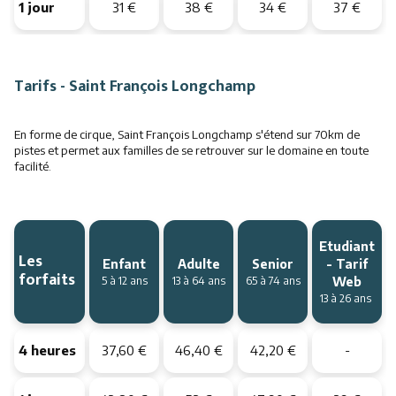
1 jour
31 €
38 €
34 €
37 €
Tarifs - Saint François Longchamp
En forme de cirque, Saint François Longchamp s'étend sur 70km de
pistes et permet aux familles de se retrouver sur le domaine en toute
facilité.
Etudiant
Les
Enfant
Adulte
Senior
- Tarif
forfaits
5 à 12 ans
13 à 64 ans
65 à 74 ans
Web
13 à 26 ans
4 heures
37,60 €
46,40 €
42,20 €
-