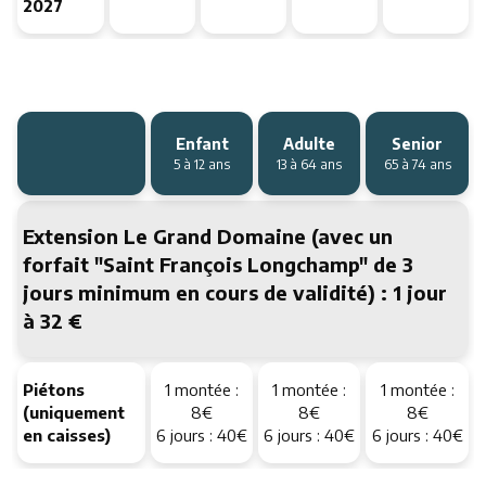
2027
Enfant
Adulte
Senior
5 à 12 ans
13 à 64 ans
65 à 74 ans
Extension Le Grand Domaine (avec un
forfait "Saint François Longchamp" de 3
jours minimum en cours de validité) : 1 jour
à 32 €
Piétons
1 montée :
1 montée :
1 montée :
(uniquement
8€
8€
8€
en caisses)
6 jours : 40€
6 jours : 40€
6 jours : 40€