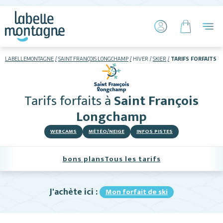
LABELLEMONTAGNE
SAINT FRANÇOIS LONGCHAMP
HIVER
SKIER
TARIFS FORFAITS
HIVER
ETÉ
Tarifs forfaits
à
Saint François
Skier
Longchamp
WEBCAMS
MÉTÉO/NEIGE
INFOS PISTES
bons plans
Tous les tarifs
J'achète ici :
Mon forfait de ski
Hébergements
Activités