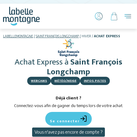
LABELLEMONTAGNE
SAINT FRANÇOIS LONGCHAMP
HIVER
ACHAT EXPRESS
HIVER
ETÉ
Achat Express
à
Saint François
Skier
Longchamp
WEBCAMS
MÉTÉO/NEIGE
INFOS PISTES
Déjà client ?
Connectez-vous afin de gagner du temps lors de votre achat.
Hébergements
Se connecter
Activités
Vous n'avez pas encore de compte ?