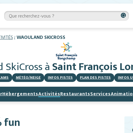
IVITÉS
WAOULAND SKICROSS
 SkiCross
à
Saint François 
CAMS
MÉTÉO/NEIGE
INFOS PISTES
PLAN DES PISTES
INFOS U
r
Hébergements
Activités
Restaurants
Services
Animatio
% fun