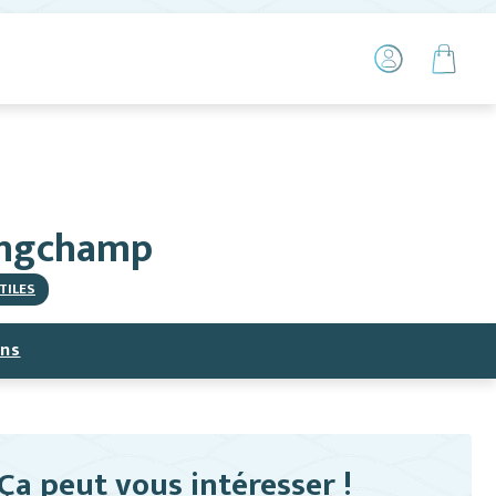
Longchamp
TILES
ns
Ça peut vous intéresser !