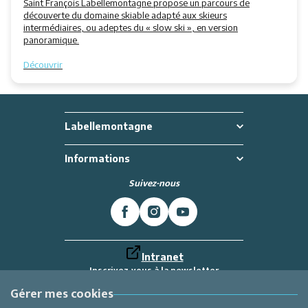
Saint François Labellemontagne propose un parcours de
découverte du domaine skiable adapté aux skieurs
intermédiaires, ou adeptes du « slow ski », en version
panoramique.
Découvrir
Labellemontagne
Informations
Suivez-nous
Intranet
Inscrivez-vous à la newsletter
Et recevez toutes les dernières actualités
Labellemontagne
Gérer mes cookies