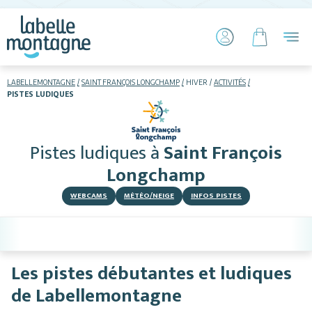
LABELLEMONTAGNE
SAINT FRANÇOIS LONGCHAMP
HIVER
ACTIVITÉS
PISTES LUDIQUES
HIVER
ETÉ
Pistes ludiques
à
Saint François
Skier
Longchamp
WEBCAMS
MÉTÉO/NEIGE
INFOS PISTES
Les pistes débutantes et ludiques
Hébergements
de Labellemontagne
Activités