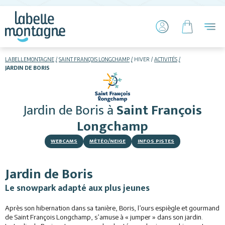
LABELLEMONTAGNE
SAINT FRANÇOIS LONGCHAMP
HIVER
ACTIVITÉS
JARDIN DE BORIS
HIVER
ETÉ
Jardin de Boris
à
Saint François
Skier
Longchamp
WEBCAMS
MÉTÉO/NEIGE
INFOS PISTES
Jardin de Boris
Le snowpark adapté aux plus jeunes
Hébergements
Après son hibernation dans sa tanière, Boris, l’ours espiègle et gourmand
Activités
de Saint François Longchamp, s’amuse à « jumper » dans son jardin.