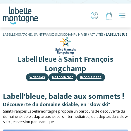
LABELLEMONTAGNE
SAINT FRANÇOIS LONGCHAMP
HIVER
ACTIVITÉS
LABELL'BLEUE
HIVER
ETÉ
Labell'Bleue
à
Saint François
Skier
Longchamp
WEBCAMS
MÉTÉO/NEIGE
INFOS PISTES
Labell'bleue, balade aux sommets !
Découverte du domaine skiable, en "slow ski"
Saint François Labellemontagne propose un parcours de découverte du
Hébergements
domaine skiable adapté aux skieurs intermédiaires, ou adeptes du « slow
ski », en version panoramique.
Activités