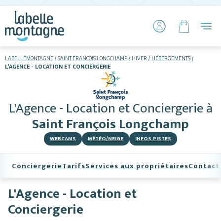
LABELLEMONTAGNE
SAINT FRANÇOIS LONGCHAMP
HIVER
HÉBERGEMENTS
L'AGENCE - LOCATION ET CONCIERGERIE
HIVER
ETÉ
L'Agence - Location et Conciergerie
à
Skier
Saint François Longchamp
WEBCAMS
MÉTÉO/NEIGE
INFOS PISTES
Conciergerie
Tarifs
Services aux propriétaires
Contact
L'Agence - Location et
Hébergements
Conciergerie
Activités