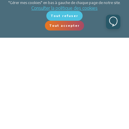
"Gérer mes cookies" en bas à gauche de chaque page de notre site.
Consulter la politique des cookies
Afficher la carte
Tout refuser
Tout accepter
Les prestations de conciergerie
Studio de 19m² le Grand Mas
Professionnel • Agence
Linge de lit
Location