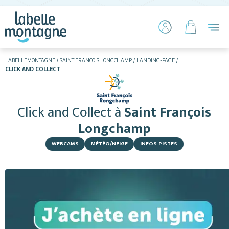
LABELLEMONTAGNE
SAINT FRANÇOIS LONGCHAMP
LANDING-PAGE
CLICK AND COLLECT
HIVER
ETÉ
Click and Collect
à
Saint François
Skier
Longchamp
WEBCAMS
MÉTÉO/NEIGE
INFOS PISTES
Hébergements
Activités