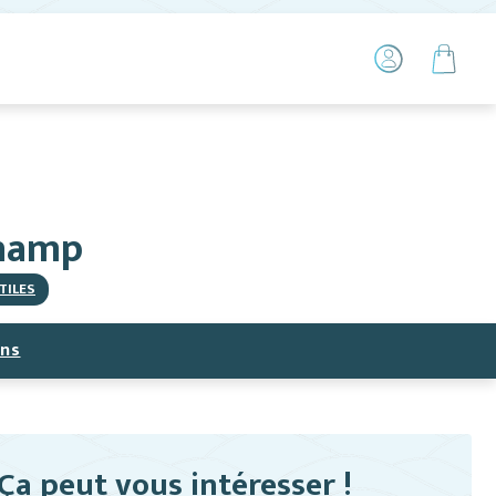
champ
TILES
ns
Ça peut vous intéresser !