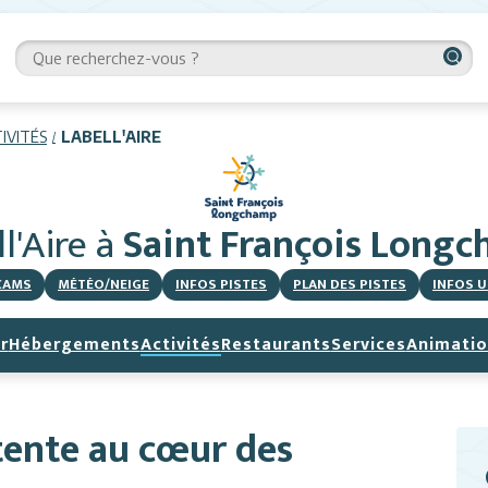
IVITÉS
LABELL'AIRE
l'Aire
à
Saint François Long
CAMS
MÉTÉO/NEIGE
INFOS PISTES
PLAN DES PISTES
INFOS U
r
Hébergements
Activités
Restaurants
Services
Animatio
étente au cœur des