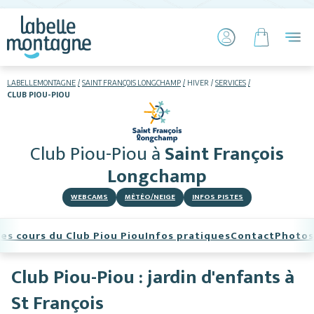
LABELLEMONTAGNE
SAINT FRANÇOIS LONGCHAMP
HIVER
SERVICES
CLUB PIOU-PIOU
HIVER
ETÉ
Club Piou-Piou
à
Saint François
Skier
Longchamp
WEBCAMS
MÉTÉO/NEIGE
INFOS PISTES
es cours du Club Piou Piou
Infos pratiques
Contact
Photos
Club Piou-Piou : jardin d'enfants à
Hébergements
St François
Activités