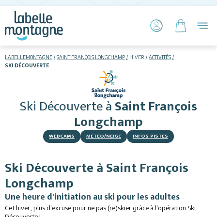
LABELLEMONTAGNE
SAINT FRANÇOIS LONGCHAMP
HIVER
ACTIVITÉS
SKI DÉCOUVERTE
HIVER
ETÉ
Ski Découverte
à
Saint François
Skier
Longchamp
WEBCAMS
MÉTÉO/NEIGE
INFOS PISTES
Ski Découverte à Saint François
Longchamp
Hébergements
Une heure d'initiation au ski pour les adultes
Activités
Cet hiver, plus d'excuse pour ne pas (re)skier grâce à l'opération Ski
Découverte !