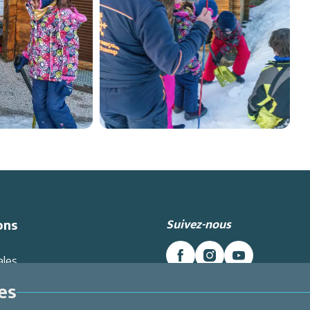
Suivez-nous
ons
ales
es données
es
Intranet
Inscrivez-vous à la newslett
énérales de Vente