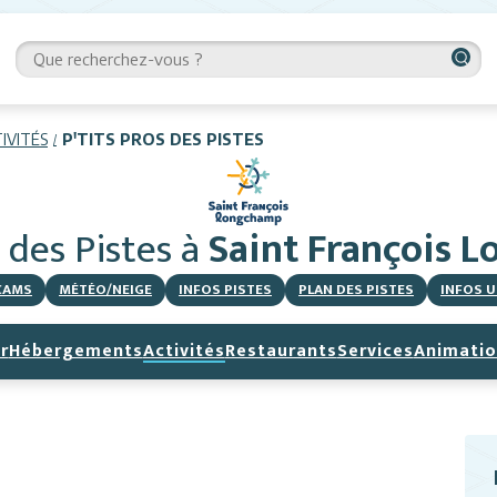
IVITÉS
P'TITS PROS DES PISTES
s des Pistes
à
Saint François 
CAMS
MÉTÉO/NEIGE
INFOS PISTES
PLAN DES PISTES
INFOS U
r
Hébergements
Activités
Restaurants
Services
Animatio