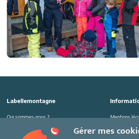
Labellemontagne
Informati
Qui sommes-nous ?
Mentions lég
Offres d'emploi
Protection d
Gérer mes cooki
Partenariats
Conditions G