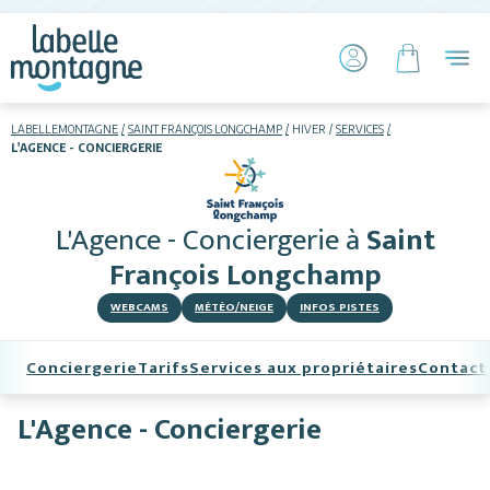
LABELLEMONTAGNE
SAINT FRANÇOIS LONGCHAMP
HIVER
SERVICES
L'AGENCE - CONCIERGERIE
HIVER
ETÉ
L'Agence - Conciergerie
à
Saint
Skier
François Longchamp
WEBCAMS
MÉTÉO/NEIGE
INFOS PISTES
Conciergerie
Tarifs
Services aux propriétaires
Contact
L'Agence - Conciergerie
Hébergements
Activités