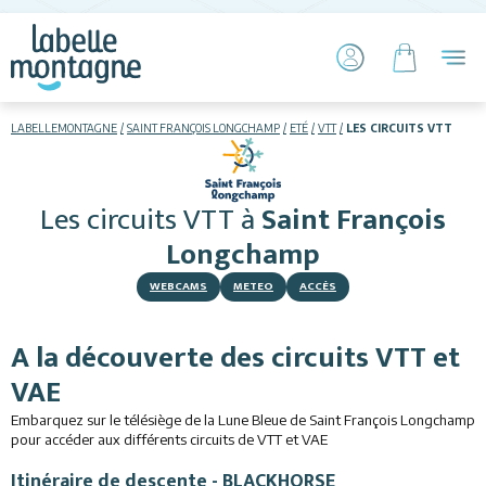
LABELLEMONTAGNE
SAINT FRANÇOIS LONGCHAMP
ETÉ
VTT
LES CIRCUITS VTT
HIVER
ETÉ
Les circuits VTT
à
Saint François
Hébergements
Longchamp
WEBCAMS
METEO
ACCÈS
Télésiège piétons
VTT
A la découverte des circuits VTT et
VAE
Luge sur rails
Embarquez sur le télésiège de la Lune Bleue de Saint François Longchamp
+ Activités
pour accéder aux différents circuits de VTT et VAE
Itinéraire de descente - BLACKHORSE