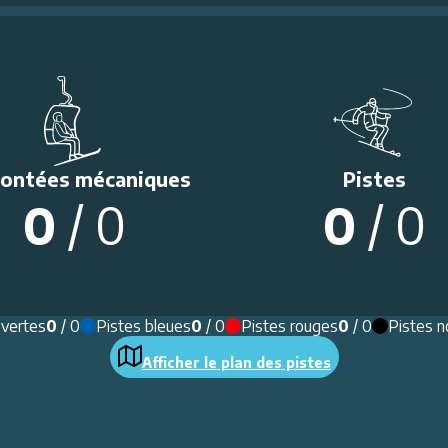
ontées mécaniques
Pistes
0
/
0
0
/
0
 vertes
0
/
0
Pistes bleues
0
/
0
Pistes rouges
0
/
0
Pistes n
Afficher le plan des pistes