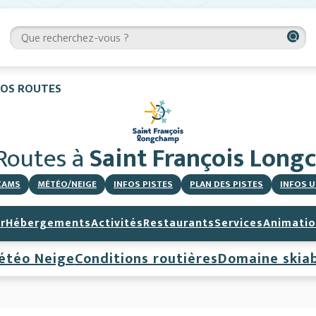
FOS ROUTES
 Routes
à
Saint François Lon
CAMS
MÉTÉO/NEIGE
INFOS PISTES
PLAN DES PISTES
INFOS U
r
Hébergements
Activités
Restaurants
Services
Animatio
étéo Neige
Conditions routières
Domaine skia