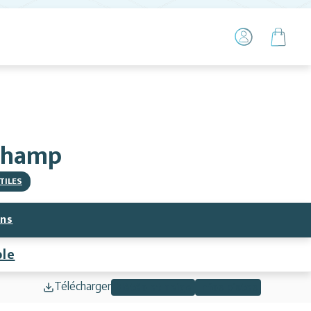
gchamp
TILES
ns
ble
Télécharger
Météo et neige
Infos pistes