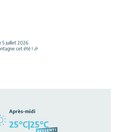
5 juillet 2026.
ntagne cet été ! 🎉
Après-midi
25
°C
|
25
°C
RESSENTI