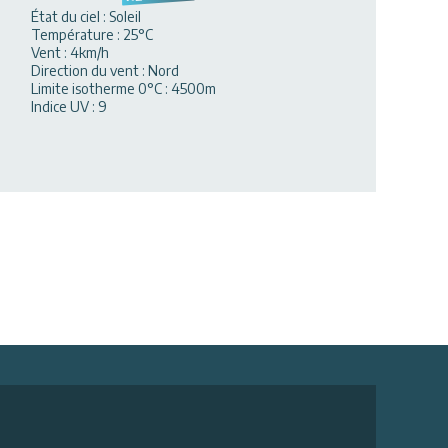
État du ciel
:
Soleil
Température
:
25
°C
Vent
:
4
km/h
Direction du vent
:
Nord
Limite isotherme 0°C
:
4500
m
Indice UV
:
9