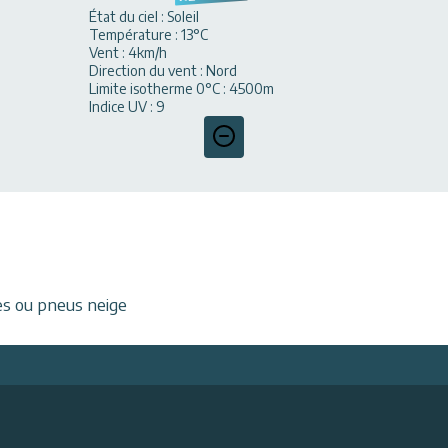
État du ciel
:
Soleil
Température
:
13
°C
Vent
:
4
km/h
Direction du vent
:
Nord
Limite isotherme 0°C
:
4500
m
Indice UV
:
9
es ou pneus neige