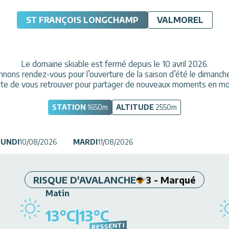
ST FRANÇOIS LONGCHAMP
VALMOREL
Le domaine skiable est fermé depuis le 10 avril 2026.
ons rendez-vous pour l’ouverture de la saison d’été le dimanche 
âte de vous retrouver pour partager de nouveaux moments en mo
STATION
1650
m
ALTITUDE
2550
m
LUNDI
10/08/2026
MARDI
11/08/2026
RISQUE D'AVALANCHE
3 - Marqué
Matin
13
°C
|
13
°C
RESSENTI